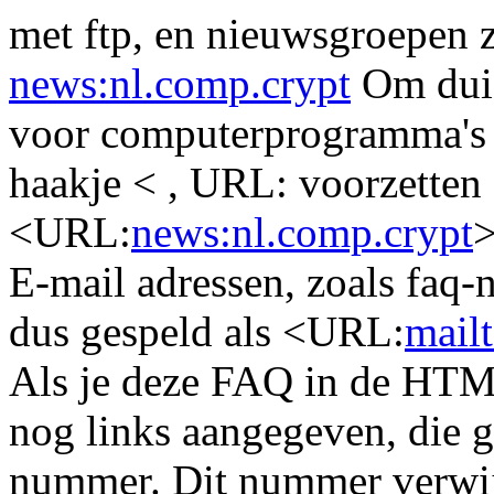
met ftp, en nieuwsgroepen zi
news:nl.comp.crypt
Om duid
voor computerprogramma's d
haakje < , URL: voorzetten 
<URL:
news:nl.comp.crypt
>
E-mail adressen, zoals faq
dus gespeld als <URL:
mail
Als je deze FAQ in de HTML-
nog links aangegeven, die 
nummer. Dit nummer verwij