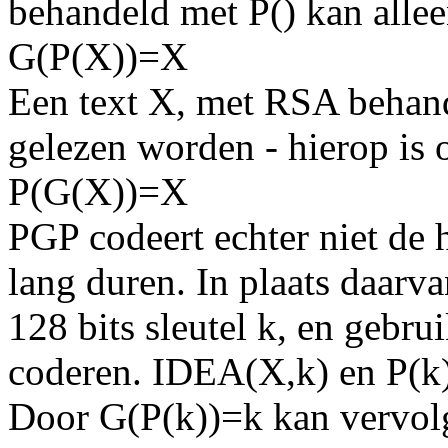
behandeld met P() kan alle
G(P(X))=X
Een text X, met RSA behand
gelezen worden - hierop is 
P(G(X))=X
PGP codeert echter niet de h
lang duren. In plaats daarv
128 bits sleutel k, en gebru
coderen. IDEA(X,k) en P(k) 
Door G(P(k))=k kan vervo