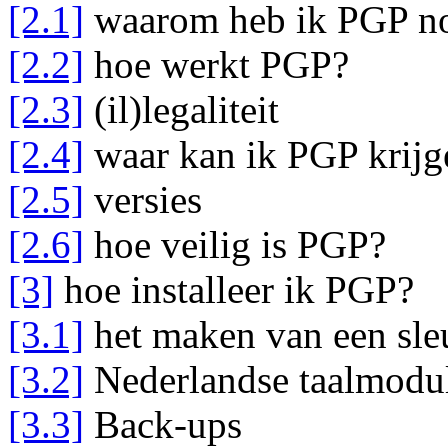
[2.1]
waarom heb ik PGP n
[2.2]
hoe werkt PGP?
[2.3]
(il)legaliteit
[2.4]
waar kan ik PGP krijg
[2.5]
versies
[2.6]
hoe veilig is PGP?
[3]
hoe installeer ik PGP?
[3.1]
het maken van een sle
[3.2]
Nederlandse taalmodu
[3.3]
Back-ups