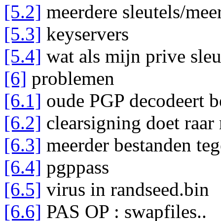
[5.2]
meerdere sleutels/meer
[5.3]
keyservers
[5.4]
wat als mijn prive sleu
[6]
problemen
[6.1]
oude PGP decodeert be
[6.2]
clearsigning doet raar 
[6.3]
meerder bestanden teg
[6.4]
pgppass
[6.5]
virus in randseed.bin
[6.6]
PAS OP : swapfiles..